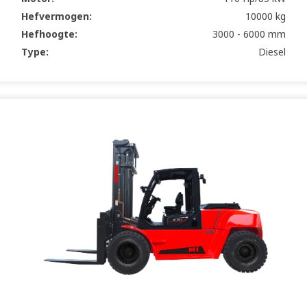
Hefvermogen:
10000 kg
Hefhoogte:
3000 - 6000 mm
Type:
Diesel