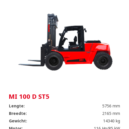
MI 100 D ST5
Lengte:
5756 mm
Breedte:
2165 mm
Gewicht:
14340 kg
Motor:
116 Hp/85 kW