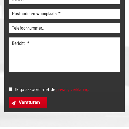
Gelieve
dit
Ik ga akkoord met de
privacy verklaring
.
veld
Versturen
leeg
te
laten.