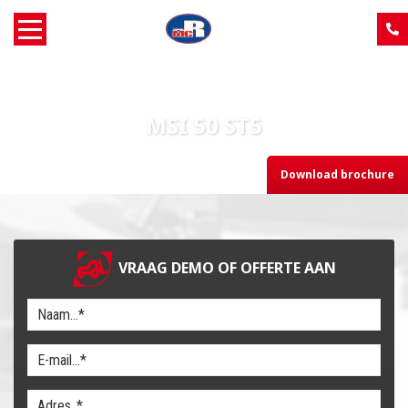
Home
MSI 50 ST5
Over MCR
Download brochure
Verkoop
Service
VRAAG DEMO OF OFFERTE AAN
Machine aanbod
Nieuws
Contact